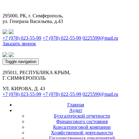
295000, РК, г. Симферополь,
ул. Генерала Васильева, д.43
+7 (978) 023-55-99
+7 (978) 022-55-99
0225599@mail.ru
Заказать звонок
Toggle navigation
295011, РЕСПУБЛИКА КРЫМ,
Г. СИМФЕРОПОЛЬ
УЛ. КИРОВА, Д. 43
+7 (978) 023-55-99
+7 (978) 022-55-99
0225599@mail.ru
Главная
Аудит
Бухгалтерской отчетности
Финансового состояния
Консалтинговой компании
Хозяйственной деятельности
Государственных предприятий