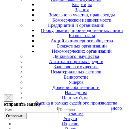
Квартиры
Здания
Земельного участка, прав аренды
Коммерческой недвижимости
Предприятий и организаций
Оборудования, производственных линий
Бизнес плана
Акций акционерного общества
Бюджетных организаций
Некоммерческих организаций
Движимого имущества
Автотранспортных средств
Залогового имущества
Нематериальных активов
Банкротстве
Ущерба
Долевой собственности
Наследства
Ценных бумаг
Оценка в рамках судебного производства
отправить заявку
Арендной платы за оборудования, земельного
участка
Услуги
Отрасли
О нас