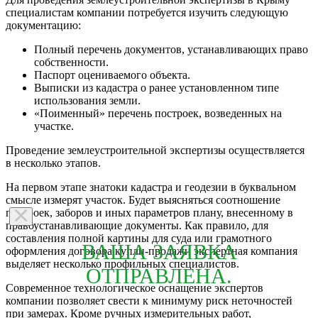
специалистам компании потребуется изучить следующую
документацию:
Полный перечень документов, устанавливающих право
собственности.
Паспорт оцениваемого объекта.
Выписки из кадастра о ранее установленном типе
использования земли.
«Поименный» перечень построек, возведенных на
участке.
Проведение землеустроительной экспертизы осуществляется
в несколько этапов.
На первом этапе знатоки кадастра и геодезии в буквальном
смысле измерят участок. Будет выясняться соотношение
построек, заборов и иных параметров плану, внесенному в
правоустанавливающие документы. Как правило, для
составления полной картины для суда или грамотного
ВАША ЗАЯВКА
оформления договора купли-продажи экспертная компания
выделяет несколько профильных специалистов.
ОТПРАВЛЕНА.
Современное технологическое оснащение экспертов
компании позволяет свести к минимуму риск неточностей
при замерах. Кроме ручных измерительных работ,