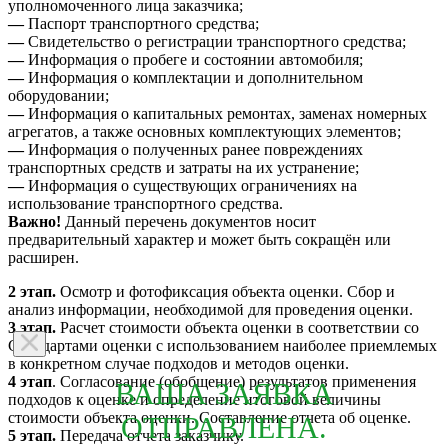
уполномоченного лица заказчика;
—
Паспорт транспортного средства;
—
Свидетельство о регистрации транспортного средства;
—
Информация о пробеге и состоянии автомобиля;
—
Информация о комплектации и дополнительном
оборудовании;
—
Информация о капитальных ремонтах, заменах номерных
агрегатов, а также основных комплектующих элементов;
—
Информация о полученных ранее повреждениях
транспортных средств и затраты на их устранение;
—
Информация о существующих ограничениях на
использование транспортного средства.
Важно!
Данный перечень документов носит
предварительный характер и может быть сокращён или
расширен.
2 этап.
Осмотр и фотофиксация объекта оценки. Сбор и
анализ информации, необходимой для проведения оценки.
3 этап.
Расчет стоимости объекта оценки в соответствии со
Стандартами оценки с использованием наиболее приемлемых
в конкретном случае подходов и методов оценки.
4 этап
. Согласование (обобщение) результатов применения
ВАША ЗАЯВКА
подходов к оценке и определение итоговой величины
стоимости объекта оценки. Составление отчета об оценке.
ОТПРАВЛЕНА.
5 этап.
Передача отчета заказчику.